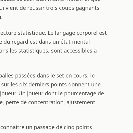
i vient de réussir trois coups gagnants
n.
cture statistique. Le langage corporel est
re du regard est dans un état mental
dans les statistiques, sont accessibles à
alles passées dans le set en cours, le
 sur les dix derniers points donnent une
joueur. Un joueur dont le pourcentage de
e, perte de concentration, ajustement
connaître un passage de cinq points