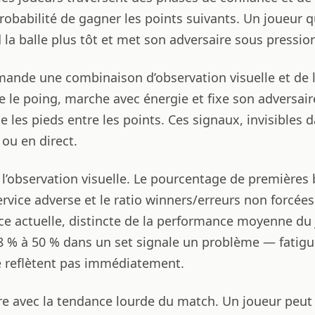
obabilité de gagner les points suivants. Un joueur qu
 la balle plus tôt et met son adversaire sous pressio
nde une combinaison d’observation visuelle et de le
re le poing, marche avec énergie et fixe son adversai
îne les pieds entre les points. Ces signaux, invisibles 
ou en direct.
l’observation visuelle. Le pourcentage de premières b
ice adverse et le ratio winners/erreurs non forcées
 actuelle, distincte de la performance moyenne du 
 % à 50 % dans un set signale un problème — fatigu
ne reflètent pas immédiatement.
 avec la tendance lourde du match. Un joueur peut 