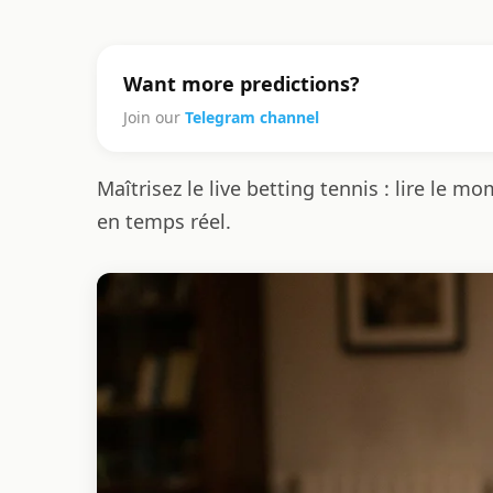
Want more predictions?
Join our
Telegram channel
Maîtrisez le live betting tennis : lire le 
en temps réel.