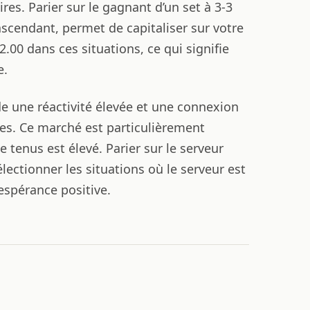
es. Parier sur le gagnant d’un set à 3-3
scendant, permet de capitaliser sur votre
00 dans ces situations, ce qui signifie
e.
de une réactivité élevée et une connexion
tes. Ce marché est particulièrement
 tenus est élevé. Parier sur le serveur
ectionner les situations où le serveur est
espérance positive.