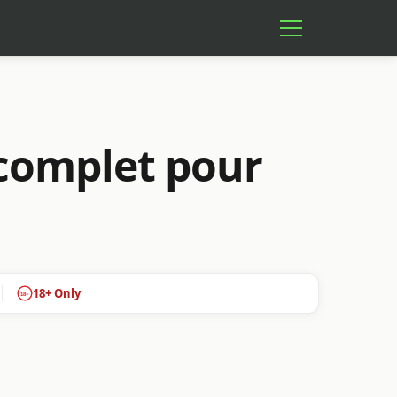
e complet pour
18+ Only
18+