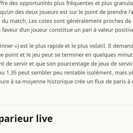
re des opportunités plus fréquentes et plus granulair
u’un des deux joueurs est sur le point de prendre l’a
du match. Les cotes sont généralement proches de 2.
faveur d’un joueur constitue un pari à valeur positiv
ner ») est le plus rapide et le plus volatil. Il deman
ue point et le jeu peut se terminer en quelques minu
nt de servir et que son pourcentage de jeux de service
ou 1.35 peut sembler peu rentable isolément, mais sél
ure à sa moyenne historique crée un flux de paris à 
parieur live