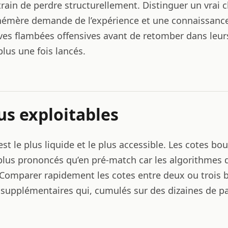
en train de perdre structurellement. Distinguer un 
phémère demande de l’expérience et une connaissance
es flambées offensives avant de retomber dans leurs
lus une fois lancés.
us exploitables
t le plus liquide et le plus accessible. Les cotes bo
 plus prononcés qu’en pré-match car les algorithmes
mparer rapidement les cotes entre deux ou trois bo
supplémentaires qui, cumulés sur des dizaines de pa